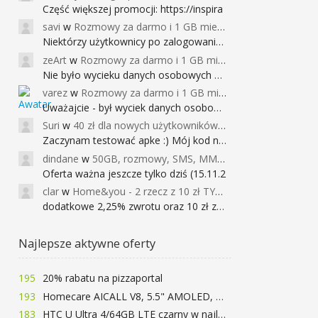
Część większej promocji: https://inspira
savi
w
Rozmowy za darmo i 1 GB miesięcznie
Niektórzy użytkownicy po zalogowaniu do
zeArt
w
Rozmowy za darmo i 1 GB miesięcznie
Nie było wycieku danych osobowych a nieo
varez
w
Rozmowy za darmo i 1 GB miesięcznie
Uważajcie - był wyciek danych osobowych
Suri
w
40 zł dla nowych użytkowników Google Pay (dawniej Android Pay)
Zaczynam testować apke :) Mój kod na 40
dindane
w
50GB, rozmowy, SMS, MMS bez limitu przez 6 miesięcy za darmo za przeniesienie numeru do Play NEXT
Oferta ważna jeszcze tylko dziś (15.11.2
clar
w
Home&you - 2 rzecz z 10 zł TYLKO DZISIAJ
dodatkowe 2,25% zwrotu oraz 10 zł za r
Najlepsze aktywne oferty
195
20% rabatu na pizzaportal
193
Homecare AICALL V8, 5.5" AMOLED, 4/128GB, Snapdragon 652, LTE, QC3.0, 3400mAh za 416zł
183
HTC U Ultra 4/64GB LTE czarny w najlepszej cenie na rynku 799 zł!!!