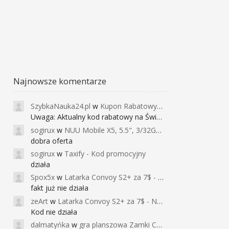
Najnowsze komentarze
SzybkaNauka24.pl
w
Kupon Rabatowy na Kurs Angielskiego dla Dzieci - FunEnglish
Uwaga: Aktualny kod rabatowy na Święta (
sogirux
w
NUU Mobile X5, 5.5", 3/32GB, czujnik linii papilarnych, 2950mAh, aparat 13MP za 267zł - Banggood
dobra oferta
sogirux
w
Taxify - Kod promocyjny
działa
Spox5x
w
Latarka Convoy S2+ za 7$ - Najniższa cena od 2017r
fakt już nie działa
zeArt
w
Latarka Convoy S2+ za 7$ - Najniższa cena od 2017r
Kod nie działa
dalmatyńka
w
gra planszowa Zamki Caladale za 39zł