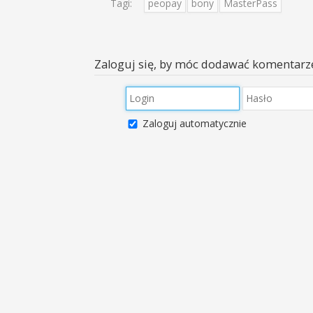
Tagi:
peopay
bony
MasterPass
Zaloguj się, by móc dodawać komentarz
Zaloguj automatycznie