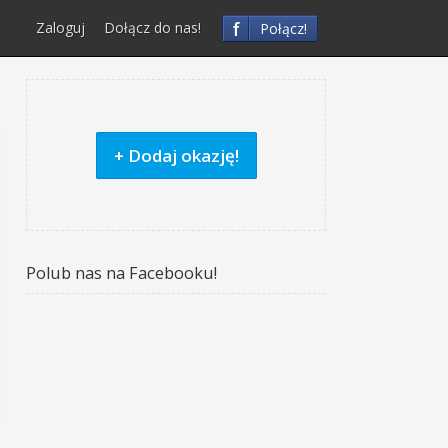
f
Zaloguj
Dołącz do nas!
Połącz!
+ Dodaj okazję!
Polub nas na Facebooku!