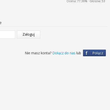
Ocena:
77.36%
· Głosów:
53
e
Zaloguj
f
Nie masz konta?
Dołącz do nas
lub
Połącz