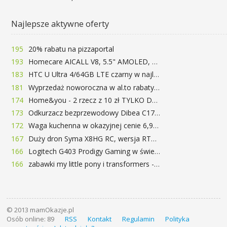
Najlepsze aktywne oferty
195
20% rabatu na pizzaportal
193
Homecare AICALL V8, 5.5" AMOLED, 4/128GB, Snapdragon 652, LTE, QC3.0, 3400mAh za 416zł
183
HTC U Ultra 4/64GB LTE czarny w najlepszej cenie na rynku 799 zł!!!
181
Wyprzedaż noworoczna w al.to rabaty do 72%
174
Home&you - 2 rzecz z 10 zł TYLKO DZISIAJ
173
Odkurzacz bezprzewodowy Dibea C17 za 77.99$ (~290zł)
172
Waga kuchenna w okazyjnej cenie 6,99$
167
Duży dron Syma X8HG RC, wersja RTF, kamera 8MP za 62$ (~233zł) - TomTop
166
Logitech G403 Prodigy Gaming w świetnej cenie 169 zł
166
zabawki my little pony i transformers -50%!
© 2013 mamOkazje.pl
Osób online: 89
RSS
Kontakt
Regulamin
Polityka