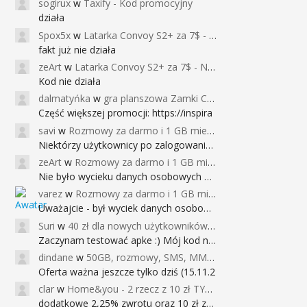
sogirux
w
Taxify - Kod promocyjny
działa
Spox5x
w
Latarka Convoy S2+ za 7$ - Najniższa cena od 2017r
fakt już nie działa
zeArt
w
Latarka Convoy S2+ za 7$ - Najniższa cena od 2017r
Kod nie działa
dalmatyńka
w
gra planszowa Zamki Caladale za 39zł
Część większej promocji: https://inspira
savi
w
Rozmowy za darmo i 1 GB miesięcznie
Niektórzy użytkownicy po zalogowaniu do
zeArt
w
Rozmowy za darmo i 1 GB miesięcznie
Nie było wycieku danych osobowych a nieo
varez
w
Rozmowy za darmo i 1 GB miesięcznie
Uważajcie - był wyciek danych osobowych
Suri
w
40 zł dla nowych użytkowników Google Pay (dawniej Android Pay)
Zaczynam testować apke :) Mój kod na 40
dindane
w
50GB, rozmowy, SMS, MMS bez limitu przez 6 miesięcy za darmo za przeniesienie numeru do Play NEXT
Oferta ważna jeszcze tylko dziś (15.11.2
clar
w
Home&you - 2 rzecz z 10 zł TYLKO DZISIAJ
dodatkowe 2,25% zwrotu oraz 10 zł za r