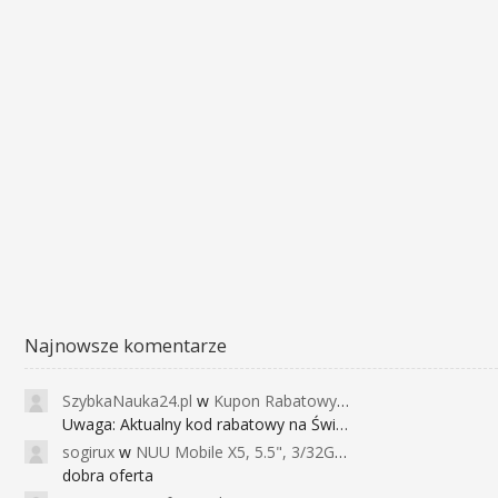
Najnowsze komentarze
SzybkaNauka24.pl
w
Kupon Rabatowy na Kurs Angielskiego dla Dzieci - FunEnglish
Uwaga: Aktualny kod rabatowy na Święta (
sogirux
w
NUU Mobile X5, 5.5", 3/32GB, czujnik linii papilarnych, 2950mAh, aparat 13MP za 267zł - Banggood
dobra oferta