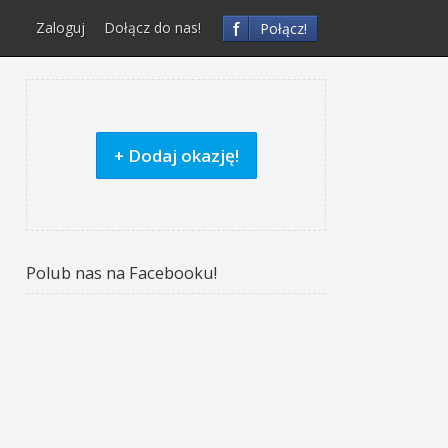
f
Zaloguj
Dołącz do nas!
Połącz!
+ Dodaj okazję!
Polub nas na Facebooku!