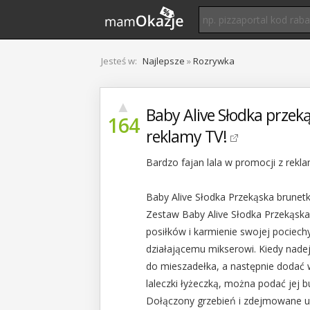
Jesteś w:
Najlepsze
»
Rozrywka
▲
Baby Alive Słodka przeką
164
reklamy TV!
Bardzo fajan lala w promocji z rek
Baby Alive Słodka Przekąska brunet
Zestaw Baby Alive Słodka Przekąs
posiłków i karmienie swojej pociechy
działającemu mikserowi. Kiedy nade
do mieszadełka, a następnie dodać 
laleczki łyżeczką, można podać jej b
Dołączony grzebień i zdejmowane u