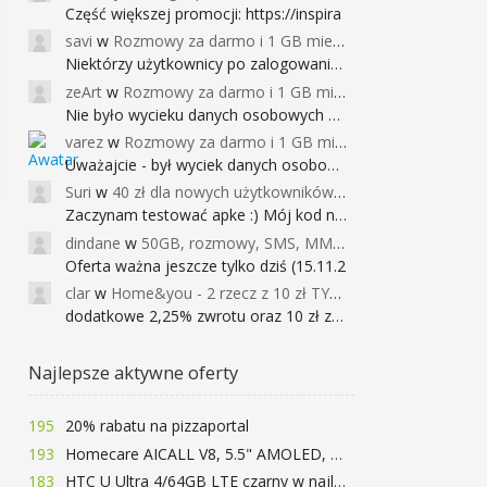
Część większej promocji: https://inspira
savi
w
Rozmowy za darmo i 1 GB miesięcznie
Niektórzy użytkownicy po zalogowaniu do
zeArt
w
Rozmowy za darmo i 1 GB miesięcznie
Nie było wycieku danych osobowych a nieo
varez
w
Rozmowy za darmo i 1 GB miesięcznie
Uważajcie - był wyciek danych osobowych
Suri
w
40 zł dla nowych użytkowników Google Pay (dawniej Android Pay)
Zaczynam testować apke :) Mój kod na 40
dindane
w
50GB, rozmowy, SMS, MMS bez limitu przez 6 miesięcy za darmo za przeniesienie numeru do Play NEXT
Oferta ważna jeszcze tylko dziś (15.11.2
clar
w
Home&you - 2 rzecz z 10 zł TYLKO DZISIAJ
dodatkowe 2,25% zwrotu oraz 10 zł za r
Najlepsze aktywne oferty
195
20% rabatu na pizzaportal
193
Homecare AICALL V8, 5.5" AMOLED, 4/128GB, Snapdragon 652, LTE, QC3.0, 3400mAh za 416zł
183
HTC U Ultra 4/64GB LTE czarny w najlepszej cenie na rynku 799 zł!!!