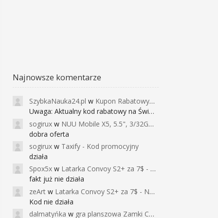
Najnowsze komentarze
SzybkaNauka24.pl
w
Kupon Rabatowy na Kurs Angielskiego dla Dzieci - FunEnglish
Uwaga: Aktualny kod rabatowy na Święta (
sogirux
w
NUU Mobile X5, 5.5", 3/32GB, czujnik linii papilarnych, 2950mAh, aparat 13MP za 267zł - Banggood
dobra oferta
sogirux
w
Taxify - Kod promocyjny
działa
Spox5x
w
Latarka Convoy S2+ za 7$ - Najniższa cena od 2017r
fakt już nie działa
zeArt
w
Latarka Convoy S2+ za 7$ - Najniższa cena od 2017r
Kod nie działa
dalmatyńka
w
gra planszowa Zamki Caladale za 39zł