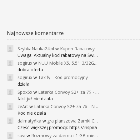
Najnowsze komentarze
SzybkaNauka24.pl
w
Kupon Rabatowy na Kurs Angielskiego dla Dzieci - FunEnglish
Uwaga: Aktualny kod rabatowy na Święta (
sogirux
w
NUU Mobile X5, 5.5", 3/32GB, czujnik linii papilarnych, 2950mAh, aparat 13MP za 267zł - Banggood
dobra oferta
sogirux
w
Taxify - Kod promocyjny
działa
Spox5x
w
Latarka Convoy S2+ za 7$ - Najniższa cena od 2017r
fakt już nie działa
zeArt
w
Latarka Convoy S2+ za 7$ - Najniższa cena od 2017r
Kod nie działa
dalmatyńka
w
gra planszowa Zamki Caladale za 39zł
Część większej promocji: https://inspira
savi
w
Rozmowy za darmo i 1 GB miesięcznie