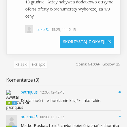
18 grudnia. Każdy nabywca dodatkowo otrzyma
ofertę oferty e-prenumeraty Wyborczej za 1/3
ceny.
Luke S.
· 15:25, 11-12-15
SKORZYSTAJ Z OKAZJI
książki
eksiążki
Ocena:
64.00%
· Głosów:
25
Komentarze (3)
patriquus
12:05, 12-12-15
#
Dla jasności - e-booki, nie książki jako takie.
8
4
brachu45
00:03, 13-12-15
#
Matko Boska... to już chyba lepiej ściągnąć z chomika