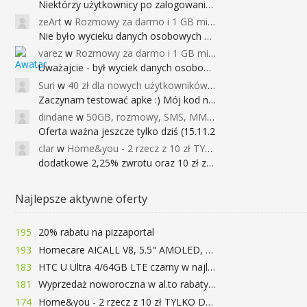
Niektórzy użytkownicy po zalogowaniu do
zeArt
w
Rozmowy za darmo i 1 GB miesięcznie
Nie było wycieku danych osobowych a nieo
varez
w
Rozmowy za darmo i 1 GB miesięcznie
Uważajcie - był wyciek danych osobowych
Suri
w
40 zł dla nowych użytkowników Google Pay (dawniej Android Pay)
Zaczynam testować apke :) Mój kod na 40
dindane
w
50GB, rozmowy, SMS, MMS bez limitu przez 6 miesięcy za darmo za przeniesienie numeru do Play NEXT
Oferta ważna jeszcze tylko dziś (15.11.2
clar
w
Home&you - 2 rzecz z 10 zł TYLKO DZISIAJ
dodatkowe 2,25% zwrotu oraz 10 zł za r
Najlepsze aktywne oferty
195
20% rabatu na pizzaportal
193
Homecare AICALL V8, 5.5" AMOLED, 4/128GB, Snapdragon 652, LTE, QC3.0, 3400mAh za 416zł
183
HTC U Ultra 4/64GB LTE czarny w najlepszej cenie na rynku 799 zł!!!
181
Wyprzedaż noworoczna w al.to rabaty do 72%
174
Home&you - 2 rzecz z 10 zł TYLKO DZISIAJ