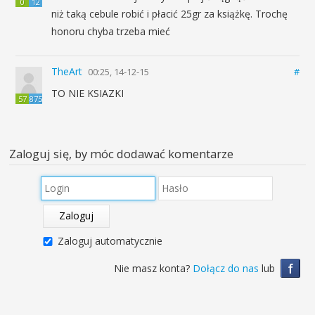
0
12
niż taką cebule robić i płacić 25gr za książkę. Trochę
honoru chyba trzeba mieć
TheArt
00:25, 14-12-15
#
TO NIE KSIAZKI
57
875
Zaloguj się, by móc dodawać komentarze
Zaloguj
Zaloguj automatycznie
f
Nie masz konta?
Dołącz do nas
lub