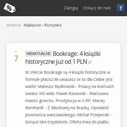
f
Zaloguj
Dołącz do nas!
Jesteś w:
Najlepsze
»
Rozrywka
▲
Bookrage: 4 książki
7
historyczne już od 1 PLN
W ofercie Bookrage są 4 książki historyczne w
formule płacisz ile uważasz że to dla Ciebie jest
warte: Mateusz Będkowski - Polacy na krańcach
świata: XIX wiek; Paweł Rzewuski - Warszawa
miasto grzechu. Prostytucja w II RP; Maciej
Bernhardt - Z Miodowej na Bracką. Opowieść
powstańca warszawskiego; Michał Przeperski -
Gorące lata trzydzieste. Oferta trwa do piątku