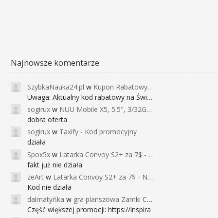
Najnowsze komentarze
SzybkaNauka24.pl
w
Kupon Rabatowy na Kurs Angielskiego dla Dzieci - FunEnglish
Uwaga: Aktualny kod rabatowy na Święta (
sogirux
w
NUU Mobile X5, 5.5", 3/32GB, czujnik linii papilarnych, 2950mAh, aparat 13MP za 267zł - Banggood
dobra oferta
sogirux
w
Taxify - Kod promocyjny
działa
Spox5x
w
Latarka Convoy S2+ za 7$ - Najniższa cena od 2017r
fakt już nie działa
zeArt
w
Latarka Convoy S2+ za 7$ - Najniższa cena od 2017r
Kod nie działa
dalmatyńka
w
gra planszowa Zamki Caladale za 39zł
Część większej promocji: https://inspira