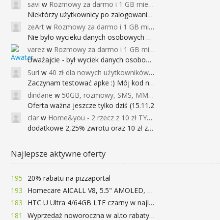
savi
w
Rozmowy za darmo i 1 GB miesięcznie
Niektórzy użytkownicy po zalogowaniu do
zeArt
w
Rozmowy za darmo i 1 GB miesięcznie
Nie było wycieku danych osobowych a nieo
varez
w
Rozmowy za darmo i 1 GB miesięcznie
Uważajcie - był wyciek danych osobowych
Suri
w
40 zł dla nowych użytkowników Google Pay (dawniej Android Pay)
Zaczynam testować apke :) Mój kod na 40
dindane
w
50GB, rozmowy, SMS, MMS bez limitu przez 6 miesięcy za darmo za przeniesienie numeru do Play NEXT
Oferta ważna jeszcze tylko dziś (15.11.2
clar
w
Home&you - 2 rzecz z 10 zł TYLKO DZISIAJ
dodatkowe 2,25% zwrotu oraz 10 zł za r
Najlepsze aktywne oferty
195
20% rabatu na pizzaportal
193
Homecare AICALL V8, 5.5" AMOLED, 4/128GB, Snapdragon 652, LTE, QC3.0, 3400mAh za 416zł
183
HTC U Ultra 4/64GB LTE czarny w najlepszej cenie na rynku 799 zł!!!
181
Wyprzedaż noworoczna w al.to rabaty do 72%