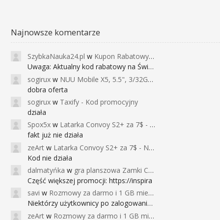
Najnowsze komentarze
SzybkaNauka24.pl
w
Kupon Rabatowy na Kurs Angielskiego dla Dzieci - FunEnglish
Uwaga: Aktualny kod rabatowy na Święta (
sogirux
w
NUU Mobile X5, 5.5", 3/32GB, czujnik linii papilarnych, 2950mAh, aparat 13MP za 267zł - Banggood
dobra oferta
sogirux
w
Taxify - Kod promocyjny
działa
Spox5x
w
Latarka Convoy S2+ za 7$ - Najniższa cena od 2017r
fakt już nie działa
zeArt
w
Latarka Convoy S2+ za 7$ - Najniższa cena od 2017r
Kod nie działa
dalmatyńka
w
gra planszowa Zamki Caladale za 39zł
Część większej promocji: https://inspira
savi
w
Rozmowy za darmo i 1 GB miesięcznie
Niektórzy użytkownicy po zalogowaniu do
zeArt
w
Rozmowy za darmo i 1 GB miesięcznie