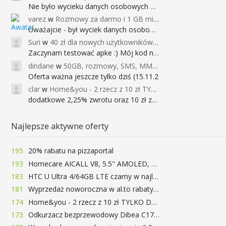
Nie było wycieku danych osobowych a nieo
varez
w
Rozmowy za darmo i 1 GB miesięcznie
Uważajcie - był wyciek danych osobowych
Suri
w
40 zł dla nowych użytkowników Google Pay (dawniej Android Pay)
Zaczynam testować apke :) Mój kod na 40
dindane
w
50GB, rozmowy, SMS, MMS bez limitu przez 6 miesięcy za darmo za przeniesienie numeru do Play NEXT
Oferta ważna jeszcze tylko dziś (15.11.2
clar
w
Home&you - 2 rzecz z 10 zł TYLKO DZISIAJ
dodatkowe 2,25% zwrotu oraz 10 zł za r
Najlepsze aktywne oferty
195
20% rabatu na pizzaportal
193
Homecare AICALL V8, 5.5" AMOLED, 4/128GB, Snapdragon 652, LTE, QC3.0, 3400mAh za 416zł
183
HTC U Ultra 4/64GB LTE czarny w najlepszej cenie na rynku 799 zł!!!
181
Wyprzedaż noworoczna w al.to rabaty do 72%
174
Home&you - 2 rzecz z 10 zł TYLKO DZISIAJ
173
Odkurzacz bezprzewodowy Dibea C17 za 77.99$ (~290zł)