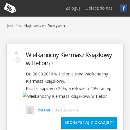
f
Zaloguj
Dołącz do nas!
Jesteś w:
Najnowsze
»
Rozrywka
▲
Wielkanocny Kiermasz Książkowy
-9
w Helion
Do 28.03.2016 w Helionie trwa Wielkanocny
Kiermasz Książkowy.
Książki kupimy o 20%, a eBooki o 40% taniej.
doremi
· 10:28, 26-03-16
SKORZYSTAJ Z OKAZJI