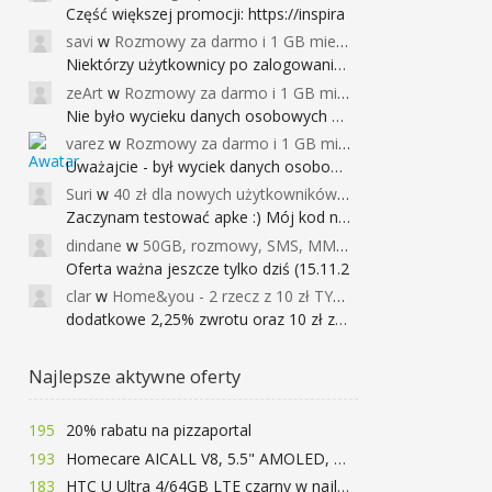
Część większej promocji: https://inspira
savi
w
Rozmowy za darmo i 1 GB miesięcznie
Niektórzy użytkownicy po zalogowaniu do
zeArt
w
Rozmowy za darmo i 1 GB miesięcznie
Nie było wycieku danych osobowych a nieo
varez
w
Rozmowy za darmo i 1 GB miesięcznie
Uważajcie - był wyciek danych osobowych
Suri
w
40 zł dla nowych użytkowników Google Pay (dawniej Android Pay)
Zaczynam testować apke :) Mój kod na 40
dindane
w
50GB, rozmowy, SMS, MMS bez limitu przez 6 miesięcy za darmo za przeniesienie numeru do Play NEXT
Oferta ważna jeszcze tylko dziś (15.11.2
clar
w
Home&you - 2 rzecz z 10 zł TYLKO DZISIAJ
dodatkowe 2,25% zwrotu oraz 10 zł za r
Najlepsze aktywne oferty
195
20% rabatu na pizzaportal
193
Homecare AICALL V8, 5.5" AMOLED, 4/128GB, Snapdragon 652, LTE, QC3.0, 3400mAh za 416zł
183
HTC U Ultra 4/64GB LTE czarny w najlepszej cenie na rynku 799 zł!!!