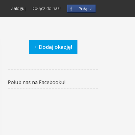
f
Zaloguj
Dołącz do nas!
Połącz!
+ Dodaj okazję!
Polub nas na Facebooku!