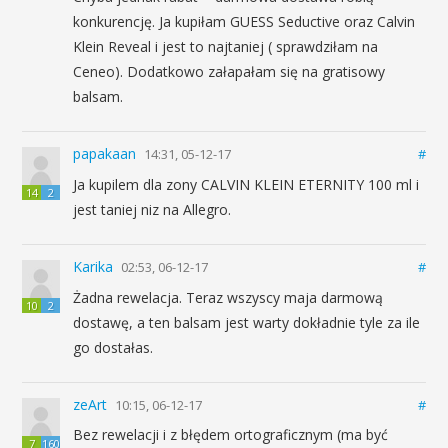
konkurencję. Ja kupiłam GUESS Seductive oraz Calvin
Klein Reveal i jest to najtaniej ( sprawdziłam na
Ceneo). Dodatkowo załapałam się na gratisowy
balsam.
papakaan
14:31, 05-12-17
#
Ja kupilem dla zony CALVIN KLEIN ETERNITY 100 ml i
14
2
jest taniej niz na Allegro.
Karika
02:53, 06-12-17
#
Żadna rewelacja. Teraz wszyscy maja darmową
10
2
dostawę, a ten balsam jest warty dokładnie tyle za ile
go dostałas.
zeArt
10:15, 06-12-17
#
Bez rewelacji i z błędem ortograficznym (ma być
7
160