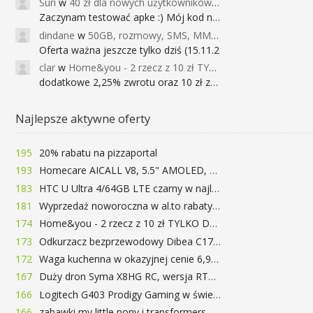
Suri
w
40 zł dla nowych użytkowników Google Pay (dawniej Android Pay)
Zaczynam testować apke :) Mój kod na 40
dindane
w
50GB, rozmowy, SMS, MMS bez limitu przez 6 miesięcy za darmo za przeniesienie numeru do Play NEXT
Oferta ważna jeszcze tylko dziś (15.11.2
clar
w
Home&you - 2 rzecz z 10 zł TYLKO DZISIAJ
dodatkowe 2,25% zwrotu oraz 10 zł za r
Najlepsze aktywne oferty
195
20% rabatu na pizzaportal
193
Homecare AICALL V8, 5.5" AMOLED, 4/128GB, Snapdragon 652, LTE, QC3.0, 3400mAh za 416zł
183
HTC U Ultra 4/64GB LTE czarny w najlepszej cenie na rynku 799 zł!!!
181
Wyprzedaż noworoczna w al.to rabaty do 72%
174
Home&you - 2 rzecz z 10 zł TYLKO DZISIAJ
173
Odkurzacz bezprzewodowy Dibea C17 za 77.99$ (~290zł)
172
Waga kuchenna w okazyjnej cenie 6,99$
167
Duży dron Syma X8HG RC, wersja RTF, kamera 8MP za 62$ (~233zł) - TomTop
166
Logitech G403 Prodigy Gaming w świetnej cenie 169 zł
166
zabawki my little pony i transformers -50%!