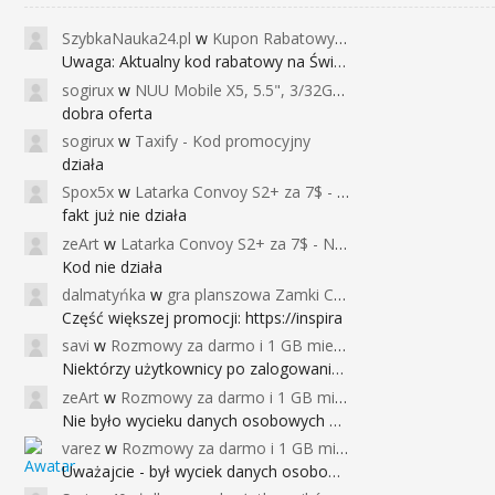
SzybkaNauka24.pl
w
Kupon Rabatowy na Kurs Angielskiego dla Dzieci - FunEnglish
Uwaga: Aktualny kod rabatowy na Święta (
sogirux
w
NUU Mobile X5, 5.5", 3/32GB, czujnik linii papilarnych, 2950mAh, aparat 13MP za 267zł - Banggood
dobra oferta
sogirux
w
Taxify - Kod promocyjny
działa
Spox5x
w
Latarka Convoy S2+ za 7$ - Najniższa cena od 2017r
fakt już nie działa
zeArt
w
Latarka Convoy S2+ za 7$ - Najniższa cena od 2017r
Kod nie działa
dalmatyńka
w
gra planszowa Zamki Caladale za 39zł
Część większej promocji: https://inspira
savi
w
Rozmowy za darmo i 1 GB miesięcznie
Niektórzy użytkownicy po zalogowaniu do
zeArt
w
Rozmowy za darmo i 1 GB miesięcznie
Nie było wycieku danych osobowych a nieo
varez
w
Rozmowy za darmo i 1 GB miesięcznie
Uważajcie - był wyciek danych osobowych