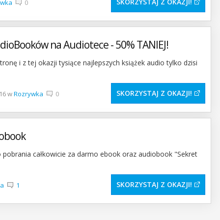
SKORZYSTAJ Z OKAZJI
ywka
0
udioBooków na Audiotece - 50% TANIEJ!
onę i z tej okazji tysiące najlepszych książek audio tylko dzisi
SKORZYSTAJ Z OKAZJI
-16 w
Rozrywka
0
iobook
do pobrania całkowicie za darmo ebook oraz audiobook "Sekret
SKORZYSTAJ Z OKAZJI
ka
1