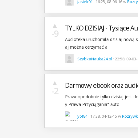
jasiek01
· 16:25, 08-06-16 w
Rozr
▲
TYLKO DZISIAJ - Tysiące A
-9
Audioteka uruchomiła dzisiaj nową str
aj można otrzymać a
SzybkaNauka24.pl
· 22:58, 09-03
▲
Darmowy ebook oraz aud
-2
Prawdopodobnie tylko dzisiaj jest 
y Prawa Przyciągania" auto
yot84
· 17:38, 04-12-15 w
Rozryw