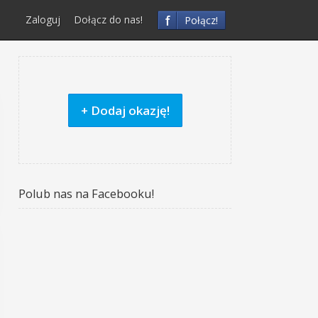
f
Zaloguj
Dołącz do nas!
Połącz!
+ Dodaj okazję!
Polub nas na Facebooku!