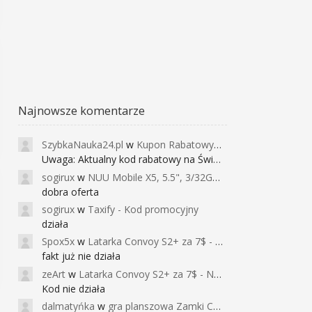
Najnowsze komentarze
SzybkaNauka24.pl
w
Kupon Rabatowy na Kurs Angielskiego dla Dzieci - FunEnglish
Uwaga: Aktualny kod rabatowy na Święta (
sogirux
w
NUU Mobile X5, 5.5", 3/32GB, czujnik linii papilarnych, 2950mAh, aparat 13MP za 267zł - Banggood
dobra oferta
sogirux
w
Taxify - Kod promocyjny
działa
Spox5x
w
Latarka Convoy S2+ za 7$ - Najniższa cena od 2017r
fakt już nie działa
zeArt
w
Latarka Convoy S2+ za 7$ - Najniższa cena od 2017r
Kod nie działa
dalmatyńka
w
gra planszowa Zamki Caladale za 39zł