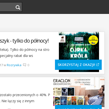
zyk - tylko do północy!
a). Tylko do północy na stro
specjalny rabat dla ws
SKORZYSTAJ Z OKAZJI
-17 w
Rozrywka
0
zostało przecenionych o 40%. P
 Nie łączy się z innym