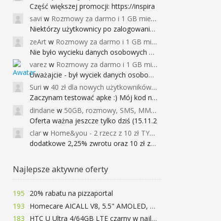
Część większej promocji: https://inspira
savi
w
Rozmowy za darmo i 1 GB miesięcznie
Niektórzy użytkownicy po zalogowaniu do
zeArt
w
Rozmowy za darmo i 1 GB miesięcznie
Nie było wycieku danych osobowych a nieo
varez
w
Rozmowy za darmo i 1 GB miesięcznie
Uważajcie - był wyciek danych osobowych
Suri
w
40 zł dla nowych użytkowników Google Pay (dawniej Android Pay)
Zaczynam testować apke :) Mój kod na 40
dindane
w
50GB, rozmowy, SMS, MMS bez limitu przez 6 miesięcy za darmo za przeniesienie numeru do Play NEXT
Oferta ważna jeszcze tylko dziś (15.11.2
clar
w
Home&you - 2 rzecz z 10 zł TYLKO DZISIAJ
dodatkowe 2,25% zwrotu oraz 10 zł za r
Najlepsze aktywne oferty
195
20% rabatu na pizzaportal
193
Homecare AICALL V8, 5.5" AMOLED, 4/128GB, Snapdragon 652, LTE, QC3.0, 3400mAh za 416zł
183
HTC U Ultra 4/64GB LTE czarny w najlepszej cenie na rynku 799 zł!!!