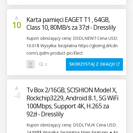
▲
Karta pamięci EAGET T1 , 64GB,
10
Class 10, 80MB/s za 37zł - Dresslily
Kupon obniżający cenę: DSDLNEW7 Cena USD:
10.01$ Wysyłka: bezpłatna https://gloimg.drlcdn.
com/L/pdm-product-pic/Elect
SKORZYSTAJ Z OKAZJI
0
▲
Tv Box 2/16GB, SCISHION Model X,
-4
Rockchip3229, Android 8.1, 5G WiFi
100Mbps, Support 4K, H.265 za
92zł - Dresslily
Kupon obniżający cenę: DSDLTVUK Cena USD:
24.99$$ Wysyłka: bezpłatna Main Features ● An