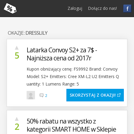
f
Zaloguj
Dołącz do nas!
OKAZJE:
DRESSLILY
▲
Latarka Convoy S2+ za 7$ -
5
Najniższa cena od 2017r
Kupon obniżający cenę: FS9992 Brand: Convoy
Model: S2+ Emitters: Cree XM-L2 U2 Emitters Q
uantity: 1 Lumens Range: 5
SKORZYSTAJ Z OKAZJI
2
▲
50% rabatu na wszystko z
2
kategorii SMART HOME w Sklepie