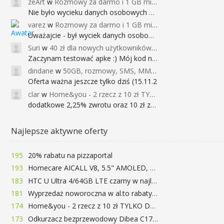
zeArt
w
Rozmowy za darmo i 1 GB miesięcznie
Nie było wycieku danych osobowych a nieo
varez
w
Rozmowy za darmo i 1 GB miesięcznie
Uważajcie - był wyciek danych osobowych
Suri
w
40 zł dla nowych użytkowników Google Pay (dawniej Android Pay)
Zaczynam testować apke :) Mój kod na 40
dindane
w
50GB, rozmowy, SMS, MMS bez limitu przez 6 miesięcy za darmo za przeniesienie numeru do Play NEXT
Oferta ważna jeszcze tylko dziś (15.11.2
clar
w
Home&you - 2 rzecz z 10 zł TYLKO DZISIAJ
dodatkowe 2,25% zwrotu oraz 10 zł za r
Najlepsze aktywne oferty
195
20% rabatu na pizzaportal
193
Homecare AICALL V8, 5.5" AMOLED, 4/128GB, Snapdragon 652, LTE, QC3.0, 3400mAh za 416zł
183
HTC U Ultra 4/64GB LTE czarny w najlepszej cenie na rynku 799 zł!!!
181
Wyprzedaż noworoczna w al.to rabaty do 72%
174
Home&you - 2 rzecz z 10 zł TYLKO DZISIAJ
173
Odkurzacz bezprzewodowy Dibea C17 za 77.99$ (~290zł)