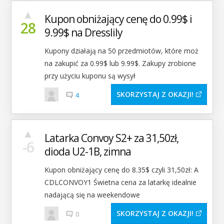
▲
Kupon obniżający cenę do 0.99$ i
28
9.99$ na Dresslily
Kupony działają na 50 przedmiotów, które moż
na zakupić za 0.99$ lub 9.99$. Zakupy zrobione
przy użyciu kuponu są wysył
SKORZYSTAJ Z OKAZJI
4
▲
Latarka Convoy S2+ za 31,50zł,
-6
dioda U2-1B, zimna
Kupon obniżający cenę do 8.35$ czyli 31,50zł: A
CDLCONVOY1 Świetna cena za latarkę idealnie
nadającą się na weekendowe
SKORZYSTAJ Z OKAZJI
0