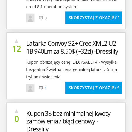
droid 8.1 operation system
SKORZYSTAJ Z OKAZJI
0
▲
Latarka Convoy S2+ Cree XML2 U2
12
1B 940Lm za 8.50$ (~32zł) -Dresslily
Kupon obniżający cenę: DL6YSALE14 - Wysyłka
bezpłatna Świetna cena genialnej latarki z 5-ma
trybami świecenia.
SKORZYSTAJ Z OKAZJI
1
▲
Kupon 3$ bez minimalnej kwoty
0
zamówienia / błąd cenowy -
Dresslily