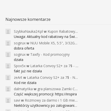
Najnowsze komentarze
SzybkaNauka24.pl
w
Kupon Rabatowy na Kurs Angielskiego dla Dzieci - FunEnglish
Uwaga: Aktualny kod rabatowy na Święta (
sogirux
w
NUU Mobile X5, 5.5", 3/32GB, czujnik linii papilarnych, 2950mAh, aparat 13MP za 267zł - Banggood
dobra oferta
sogirux
w
Taxify - Kod promocyjny
działa
Spox5x
w
Latarka Convoy S2+ za 7$ - Najniższa cena od 2017r
fakt już nie działa
zeArt
w
Latarka Convoy S2+ za 7$ - Najniższa cena od 2017r
Kod nie działa
dalmatyńka
w
gra planszowa Zamki Caladale za 39zł
Część większej promocji: https://inspira
savi
w
Rozmowy za darmo i 1 GB miesięcznie
Niektórzy użytkownicy po zalogowaniu do