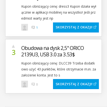
Kupon obniżający cenę: dress3 Kupon działa wył
ącznie w aplikacji mobilnej na wszystko! Jeśli prz
edmiot warty jest np
SKORZYSTAJ Z OKAZJI
1
▲
Obudowa na dysk 2,5" ORICO
3
2139U3, USB 3.0 za 3.53$
Kupon obniżający cenę: DLCC39 Trzeba dodatk
owo użyć 43 punktów, które otrzymacie m.in. za
założenie konta. Jest to s
SKORZYSTAJ Z OKAZJI
0