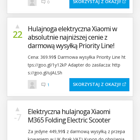
SKORZYSTAJ Z OKAZJI
0
▲
Hulajnoga elektryczna Xiaomi w
22
absolutnie najniższej cenie z
darmową wysyłką Priority Line!
Cena: 369.99$ Darmowa wysyłka Priority Line ht
tps://goo.gl/1y12kP Adapter do zasilacza: http
s://goo.gl/uJALSh
SKORZYSTAJ Z OKAZJI
1
▲
Elektryczna hulajnoga Xiaomi
-7
M365 Folding Electric Scooter
Za jedyne 449,99$ z darmową wysyłką z przepa
kowaniem w UK (brak VAT) Kupon do obniżenia