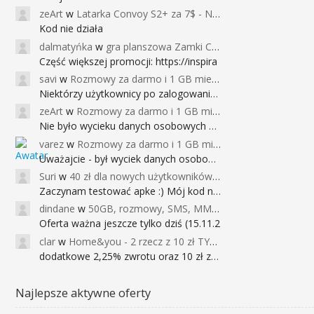
zeArt
w
Latarka Convoy S2+ za 7$ - Najniższa cena od 2017r
Kod nie działa
dalmatyńka
w
gra planszowa Zamki Caladale za 39zł
Część większej promocji: https://inspira
savi
w
Rozmowy za darmo i 1 GB miesięcznie
Niektórzy użytkownicy po zalogowaniu do
zeArt
w
Rozmowy za darmo i 1 GB miesięcznie
Nie było wycieku danych osobowych a nieo
varez
w
Rozmowy za darmo i 1 GB miesięcznie
Uważajcie - był wyciek danych osobowych
Suri
w
40 zł dla nowych użytkowników Google Pay (dawniej Android Pay)
Zaczynam testować apke :) Mój kod na 40
dindane
w
50GB, rozmowy, SMS, MMS bez limitu przez 6 miesięcy za darmo za przeniesienie numeru do Play NEXT
Oferta ważna jeszcze tylko dziś (15.11.2
clar
w
Home&you - 2 rzecz z 10 zł TYLKO DZISIAJ
dodatkowe 2,25% zwrotu oraz 10 zł za r
Najlepsze aktywne oferty