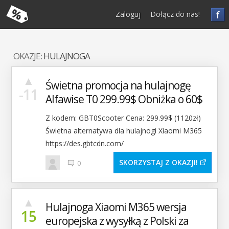
f
Zaloguj
Dołącz do nas!
OKAZJE:
HULAJNOGA
▲
Świetna promocja na hulajnogę
-11
Alfawise T0 299.99$ Obniżka o 60$
Z kodem: GBT0Scooter Cena: 299.99$ (1120zł)
Świetna alternatywa dla hulajnogi Xiaomi M365
https://des.gbtcdn.com/
SKORZYSTAJ Z OKAZJI
0
▲
Hulajnoga Xiaomi M365 wersja
15
europejska z wysyłką z Polski za