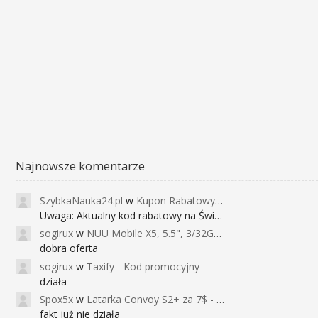
Najnowsze komentarze
SzybkaNauka24.pl
w
Kupon Rabatowy na Kurs Angielskiego dla Dzieci - FunEnglish
Uwaga: Aktualny kod rabatowy na Święta (
sogirux
w
NUU Mobile X5, 5.5", 3/32GB, czujnik linii papilarnych, 2950mAh, aparat 13MP za 267zł - Banggood
dobra oferta
sogirux
w
Taxify - Kod promocyjny
działa
Spox5x
w
Latarka Convoy S2+ za 7$ - Najniższa cena od 2017r
fakt już nie działa