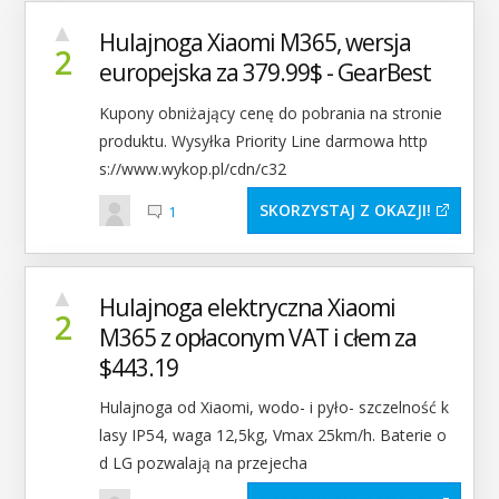
▲
Hulajnoga Xiaomi M365, wersja
2
europejska za 379.99$ - GearBest
Kupony obniżający cenę do pobrania na stronie
produktu. Wysyłka Priority Line darmowa http
s://www.wykop.pl/cdn/c32
SKORZYSTAJ Z OKAZJI
1
▲
Hulajnoga elektryczna Xiaomi
2
M365 z opłaconym VAT i cłem za
$443.19
Hulajnoga od Xiaomi, wodo- i pyło- szczelność k
lasy IP54, waga 12,5kg, Vmax 25km/h. Baterie o
d LG pozwalają na przejecha