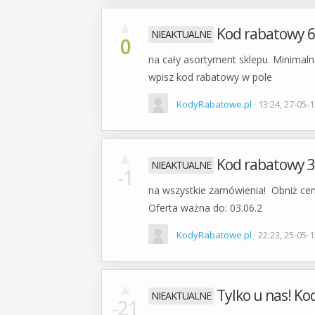
▲
Kod rabatowy 6
0
na cały asortyment sklepu. Minimal
wpisz kod rabatowy w pole
KodyRabatowe.pl
· 13:24, 27-05-
▲
Kod rabatowy 
-1
na wszystkie zamówienia! Obniż ce
Oferta ważna do: 03.06.2
KodyRabatowe.pl
· 22:23, 25-05-
▲
Tylko u nas! K
-21