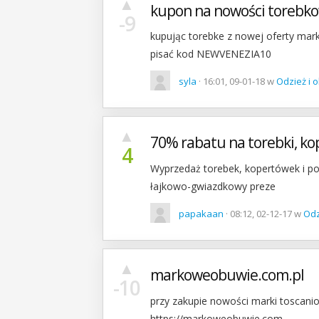
▲
kupon na nowości torebko
-9
kupując torebke z nowej oferty mar
pisać kod NEWVENEZIA10
syla
· 16:01, 09-01-18 w
Odzież i 
▲
70% rabatu na torebki, ko
4
Wyprzedaż torebek, kopertówek i por
łajkowo-gwiazdkowy preze
papakaan
· 08:12, 02-12-17 w
Odz
▲
markoweobuwie.com.pl
-10
przy zakupie nowości marki toscani
https://markoweobuwie.com.