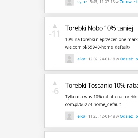
syla
· 15:45, 11-07-18 w
Zdrowie i
▲
Torebki Nobo 10% taniej
-11
10% na torebki nieprzecenione mar
wie.com.pl/65940-home_default/
elka
· 12:02, 24-01-18 w
Odzież i
▲
Torebki Toscanio 10% rab
-6
Tylko dla was 10% rabatu na torebk
com.pl/66274-home_default
elka
· 11:25, 12-01-18 w
Odzież i