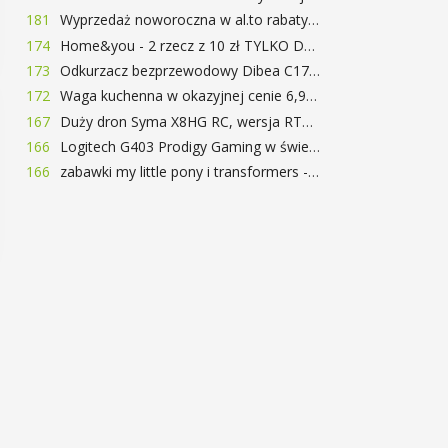
181
Wyprzedaż noworoczna w al.to rabaty do 72%
174
Home&you - 2 rzecz z 10 zł TYLKO DZISIAJ
173
Odkurzacz bezprzewodowy Dibea C17 za 77.99$ (~290zł)
172
Waga kuchenna w okazyjnej cenie 6,99$
167
Duży dron Syma X8HG RC, wersja RTF, kamera 8MP za 62$ (~233zł) - TomTop
166
Logitech G403 Prodigy Gaming w świetnej cenie 169 zł
166
zabawki my little pony i transformers -50%!