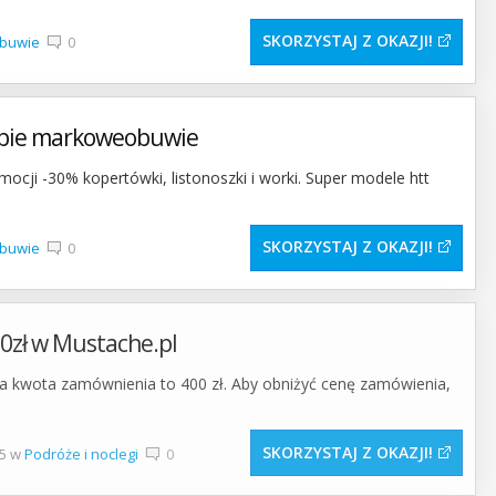
SKORZYSTAJ Z OKAZJI
obuwie
0
epie markoweobuwie
ocji -30% kopertówki, listonoszki i worki. Super modele htt
SKORZYSTAJ Z OKAZJI
obuwie
0
0zł w Mustache.pl
na kwota zamównienia to 400 zł. Aby obniżyć cenę zamówienia,
SKORZYSTAJ Z OKAZJI
15 w
Podróże i noclegi
0