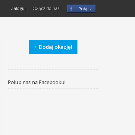
f
Zaloguj
Dołącz do nas!
Połącz!
+ Dodaj okazję!
Polub nas na Facebooku!