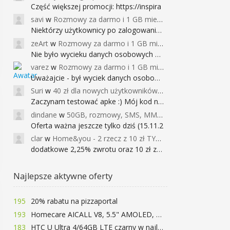
Część większej promocji: https://inspira
savi
w
Rozmowy za darmo i 1 GB miesięcznie
Niektórzy użytkownicy po zalogowaniu do
zeArt
w
Rozmowy za darmo i 1 GB miesięcznie
Nie było wycieku danych osobowych a nieo
varez
w
Rozmowy za darmo i 1 GB miesięcznie
Uważajcie - był wyciek danych osobowych
Suri
w
40 zł dla nowych użytkowników Google Pay (dawniej Android Pay)
Zaczynam testować apke :) Mój kod na 40
dindane
w
50GB, rozmowy, SMS, MMS bez limitu przez 6 miesięcy za darmo za przeniesienie numeru do Play NEXT
Oferta ważna jeszcze tylko dziś (15.11.2
clar
w
Home&you - 2 rzecz z 10 zł TYLKO DZISIAJ
dodatkowe 2,25% zwrotu oraz 10 zł za r
Najlepsze aktywne oferty
195
20% rabatu na pizzaportal
193
Homecare AICALL V8, 5.5" AMOLED, 4/128GB, Snapdragon 652, LTE, QC3.0, 3400mAh za 416zł
183
HTC U Ultra 4/64GB LTE czarny w najlepszej cenie na rynku 799 zł!!!