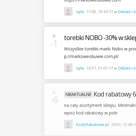
syla
· 11:05, 19-10-17 w
Odzież i 
▲
torebki NOBO -30% w skl
-1
Wszystkie torebki marki Nobo w prom
p://markoweobuwie.com.pl/
syla
· 13:57, 31-07-17 w
Odzież i 
▲
Kod rabatowy 6
-6
na cały asortyment sklepu. Minimal
wpisz kod rabatowy w pole
KodyRabatowe.pl
· 20:01, 15-06-