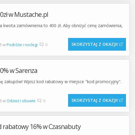
0zł w Mustache.pl
na kwota zamównienia to 400 zł. Aby obniżyć cenę zamówienia,
SKORZYSTAJ Z OKAZJI
15 w
Podróże i noclegi
0
30% w Sarenza
nę zakupów! Wpisz kod rabatowy w miejsce "kod promocyjny".
SKORZYSTAJ Z OKAZJI
15 w
Odzież i obuwie
0
od rabatowy 16% w Czasnabuty