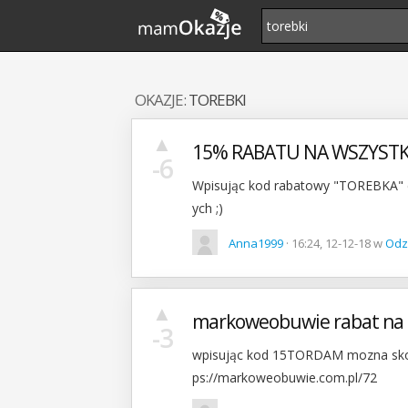
OKAZJE:
TOREBKI
▲
15% RABATU NA WSZYSTK
-6
Wpisując kod rabatowy "TOREBKA" d
ych ;)
Anna1999
· 16:24, 12-12-18 w
Odz
▲
markoweobuwie rabat na 
-3
wpisując kod 15TORDAM mozna skorz
ps://markoweobuwie.com.pl/72