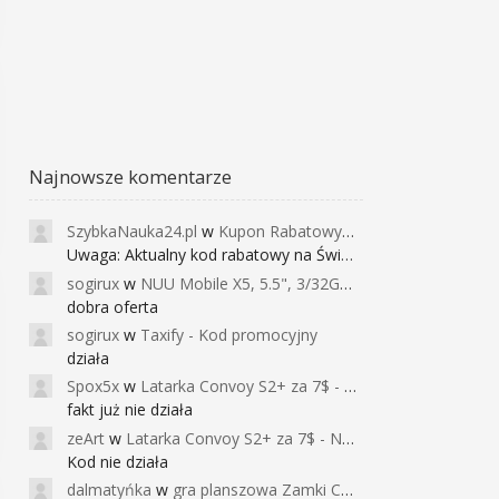
Najnowsze komentarze
SzybkaNauka24.pl
w
Kupon Rabatowy na Kurs Angielskiego dla Dzieci - FunEnglish
Uwaga: Aktualny kod rabatowy na Święta (
sogirux
w
NUU Mobile X5, 5.5", 3/32GB, czujnik linii papilarnych, 2950mAh, aparat 13MP za 267zł - Banggood
dobra oferta
sogirux
w
Taxify - Kod promocyjny
działa
Spox5x
w
Latarka Convoy S2+ za 7$ - Najniższa cena od 2017r
fakt już nie działa
zeArt
w
Latarka Convoy S2+ za 7$ - Najniższa cena od 2017r
Kod nie działa
dalmatyńka
w
gra planszowa Zamki Caladale za 39zł